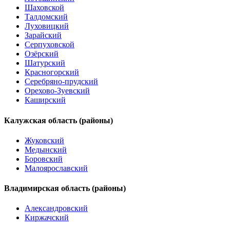
Шаховской
Талдомский
Луховицкий
Зарайский
Серпуховской
Озёрский
Шатурский
Красногорский
Серебряно-прудский
Орехово-Зуевский
Каширский
Калужская область (районы)
Жуковский
Медынский
Боровский
Малоярославский
Владимирская область (районы)
Александровский
Киржачский