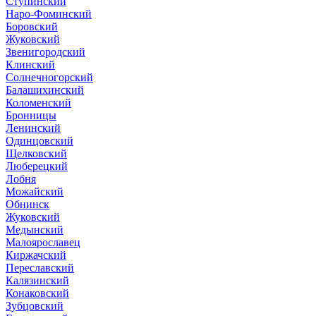
Ступинский
Наро-Фоминский
Боровский
Жуковский
Звенигородский
Клинский
Солнечногорский
Балашихинский
Коломенский
Бронницы
Ленинский
Одинцовский
Щелковский
Люберецкий
Лобня
Можайский
Обнинск
Жуковский
Медынский
Малоярославец
Киржачский
Переславский
Калязинский
Конаковский
Зубцовский