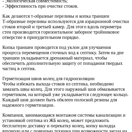
- Экологическая совместимость;
- Эффективность при очистке стоков.
Как делаются т-образные переливы и копка траншеи
Т-образные переливы используются для аэрационной очистки
стоков второй и третьей камер. Для этого вдоль периметра
стен производится горизонтальное заборное тройниковое
отверстие в принудительном порядке.
Копка траншеи проводится под уклон для улучшения
процесса перемещения сточных вод к септику. Затем на дне
траншеи укладывается дренажный материал, чтобы
обеспечить дополнительную защиту от попадания твердых
частиц в септик.
Герметизация швов колец для гидроизоляции
Чтобы избежать выхода стоков из септика, необходимо
замазать швы колец. Для этого наружный шов обмазывается
герметиком, на который уже укладывается следующее кольцо.
Каждый шов должен быть обклеен полоской резины для
надежного герметизации.
Компания, занимающаяся монтажом системы канализации и
установкой септика из ЖБ колец, может предложить
бесплатную доставку и перекатку колец, копку колодца
вручную или с помощью техники при возможности заезда на