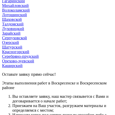
Гагаринский
Михайловский
Волоколамский
Лотошинский
Шаховской
Талдомский
Луховицкий
Зарайский
Серпуховской
Озерский
Шатурский
Красногорский
Серебряно-прудский
Орехово-зуевский
Каширский
Оставьте заявку прямо сейчас!
Этапы выполнения работ в Воскресенске и Воскресенском
районе
Вы оcтавляете заявку, наш мастер связывется с Вами и
договаривается о начале работ;
Приезжаем на Ваш участок, разгружаем материалы и
определяемся с местом;
Начинаем копку под септик ручным способом либо с