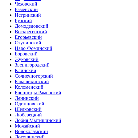
Чеховский
Раменский
Истринский
Рузский
Домодедовский
Воскресенский
Егорьевский
Ступинский
Наро-Фоминский
Боровский
Жуковский
Звенигородский
Клинский
Солнечногорский
Балашихинский
Коломенский
Бронницы Раменский
Ленинский
Одинцовский
Щелковский
Люберецкий
Лобня Мытищинский
Можайский
Волоколамский
Лотошинский